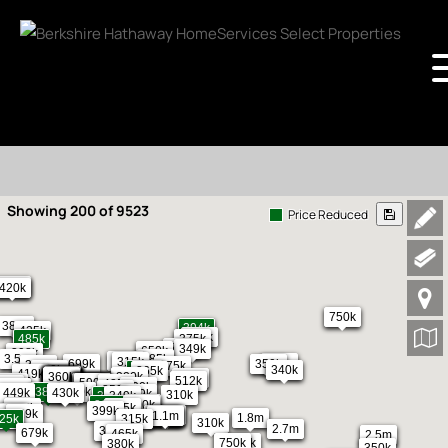
Showing 200 of 9523
Price Reduced
395k
420k
750k
380k
394k
425k
485k
375k
485k
500k
349k
650k
398k
3.5m
685k
349k
315k
2.5m
350k
699k
360k
375k
489k
330k
340k
365k
419k
499k
390k
339k
329k
339k
374k
354k
471k
375k
360k
320k
330k
512k
378k
399k
428k
473k
484k
434k
458k
484k
649k
590k
672k
595k
425k
19k
500k
600k
350k
385k
450k
449k
430k
759k
310k
390k
349k
429k
309k
390k
624k
365k
399k
574k
725k
429k
2.9m
2.9m
455k
1.1m
1.1m
1.8m
25k
315k
310k
2.7m
325k
679k
465k
2.5m
750k
311k
380k